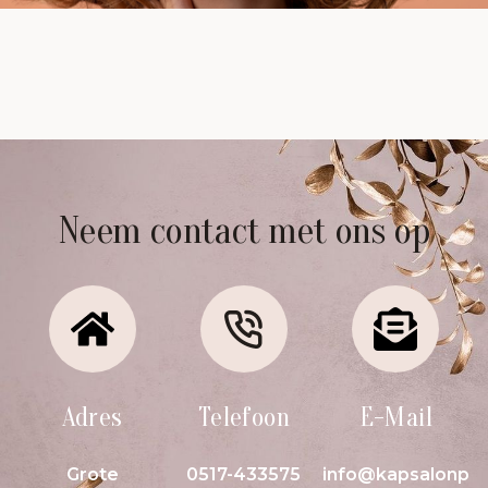
Neem contact met ons op
Adres
Telefoon
E-Mail
Grote
0517-433575
info@kapsalonp