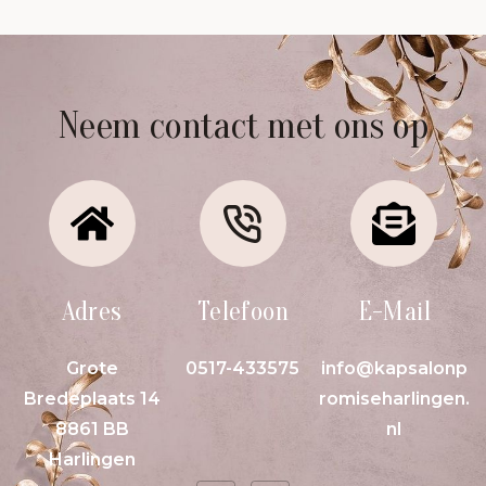
Neem contact met ons op
Adres
Telefoon
E-Mail
Grote
0517-433575
info@kapsalonp
Bredeplaats 14
romiseharlingen.
8861 BB
nl
Harlingen