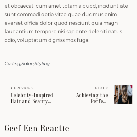
et obcaecati cum amet totam a quod, incidunt iste
sunt commodi optio vitae quae ducimus enim
eveniet officia dolor quod nesciunt quia magni
laudantium tempore nisi sapiente deleniti natus
odio, voluptatum dignissimos fuga.
Curling
Salon
Styling
PREVIOUS
NEXT
Celebrity-Inspired
Achieving the
Hair and Beauty
Perfect
Trends
Blowout at
Home
Geef Een Reactie