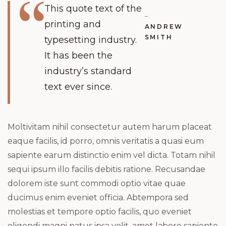
This quote text of the
–
printing and
ANDREW
SMITH
typesetting industry.
It has been the
industry’s standard
text ever since.
Moltivitam nihil consectetur autem harum placeat
eaque facilis, id porro, omnis veritatis a quasi eum
sapiente earum distinctio enim vel dicta. Totam nihil
sequi ipsum illo facilis debitis ratione. Recusandae
dolorem iste sunt commodi optio vitae quae
ducimus enim eveniet officia. Abtempora sed
molestias et tempore optio facilis, quo eveniet
eligendi magni natus ipsa velit, amet labore sapiente