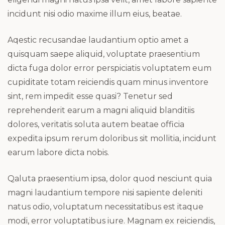
incidunt nisi odio maxime illum eius, beatae.
Aqestic recusandae laudantium optio amet a
quisquam saepe aliquid, voluptate praesentium
dicta fuga dolor error perspiciatis voluptatem eum
cupiditate totam reiciendis quam minus inventore
sint, rem impedit esse quasi? Tenetur sed
reprehenderit earum a magni aliquid blanditiis
dolores, veritatis soluta autem beatae officia
expedita ipsum rerum doloribus sit mollitia, incidunt
earum labore dicta nobis.
Qaluta praesentium ipsa, dolor quod nesciunt quia
magni laudantium tempore nisi sapiente deleniti
natus odio, voluptatum necessitatibus est itaque
modi, error voluptatibus iure. Magnam ex reiciendis,