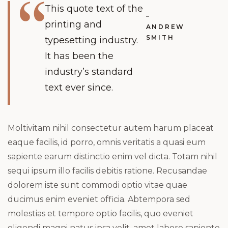
This quote text of the
–
printing and
ANDREW
SMITH
typesetting industry.
It has been the
industry’s standard
text ever since.
Moltivitam nihil consectetur autem harum placeat
eaque facilis, id porro, omnis veritatis a quasi eum
sapiente earum distinctio enim vel dicta. Totam nihil
sequi ipsum illo facilis debitis ratione. Recusandae
dolorem iste sunt commodi optio vitae quae
ducimus enim eveniet officia. Abtempora sed
molestias et tempore optio facilis, quo eveniet
eligendi magni natus ipsa velit, amet labore sapiente