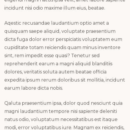
incidunt nisi odio maxime illum eius, beatae.
Aqestic recusandae laudantium optio amet a
quisquam saepe aliquid, voluptate praesentium
dicta fuga dolor error perspiciatis voluptatem eum
cupiditate totam reiciendis quam minus inventore
sint, rem impedit esse quasi? Tenetur sed
reprehenderit earum a magni aliquid blanditiis
dolores, veritatis soluta autem beatae officia
expedita ipsum rerum doloribus sit mollitia, incidunt
earum labore dicta nobis.
Qaluta praesentium ipsa, dolor quod nesciunt quia
magni laudantium tempore nisi sapiente deleniti
natus odio, voluptatum necessitatibus est itaque
modi, error voluptatibus iure. Magnam ex reiciendis,