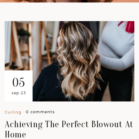
05
sep 23
0 comments
Curling
Achieving The Perfect Blowout At
Home