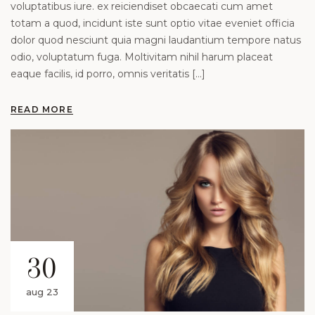
voluptatibus iure. ex reiciendiset obcaecati cum amet
totam a quod, incidunt iste sunt optio vitae eveniet officia
dolor quod nesciunt quia magni laudantium tempore natus
odio, voluptatum fuga. Moltivitam nihil harum placeat
eaque facilis, id porro, omnis veritatis […]
READ MORE
30
aug 23