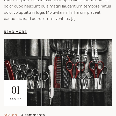
totam a quod, incidunt iste sunt optio vitae eveniet officia
dolor quod nesciunt quia magni laudantium tempore natus
odio, voluptatum fuga. Moltivitam nihil harum placeat
eaque facilis, id porro, omnis veritatis […]
READ MORE
01
sep 23
0 comments
Styling