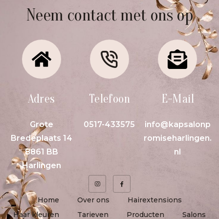
Neem contact met ons op
Adres
Telefoon
E-Mail
Grote
0517-433575
info@kapsalonp
Bredeplaats 14
romiseharlingen.
8861 BB
nl
Harlingen
Home
Over ons
Hairextensions
Haar kleuren
Tarieven
Producten
Salons