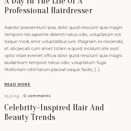
A Day In The Life Of A
Professional Hairdresser
Aqestic praesentium ipsa, dolor quod nesciunt quia magni
tempore nisi sapiente deleniti natus odio, voluptatum est
itaque modi, error voluptatibus iure. Magnam ex reiciendis,
et obcaecati cum amet totam a quod, incidunt iste sunt
optio vitae eveniet officia dolor quod nesciunt quia magni
laudantium tempore natus odio, voluptatum fuga.
Moltivitam nihil harum placeat eaque facilis, […]
READ MORE
0 comments
Styling
Celebrity-Inspired Hair And
Beauty Trends